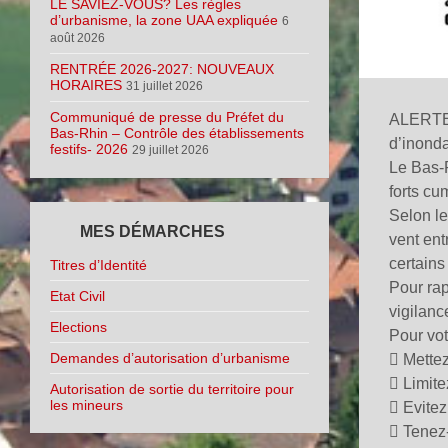
LE SAVIEZ-VOUS? Les règles
d’urbanisme, la zone UAA expliquée
6
août 2026
RENTRÉE 2026-2027: NOUVEAUX
HORAIRES
31 juillet 2026
Communiqué de presse du Préfet du
ALERTE 
Bas-Rhin – Contrôle des établissements
d’inonda
festifs- 2026
29 juillet 2026
Le Bas-R
forts cu
Selon le
MES DÉMARCHES
vent ent
certains
Titres d’Identité
Pour rap
Etat Civil
vigilanc
Elections
Pour vot
Demandes d’autorisation d’urbanisme
 Mettez
 Limite
Autorisation de sortie du territoire pour
les mineurs
 Evitez
 Tenez-