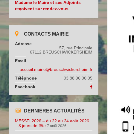
Madame le Maire et ses Adjoints
reçoivent sur rendez-vous
CONTACTS MAIRIE
Adresse
57, rue Principale
67112 BREUSCHWICKERSHEIM
Email
accueil.mairie@breuschwickersheim.fr
Téléphone
03 88 96 00 05
Facebook
DERNIÈRES ACTUALITÉS
MESSTI 2026 – du 22 au 24 août 2026
– 3 jours de fête
7 août 2026