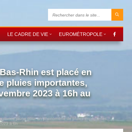
LE CADRE DE VIE
EUROMÉTROPOLE
as-Rhin est placé en
 pluies importantes,
novembre 2023 à 16h au
gilance jaune pour un phénomène de pluies importantes,
2023 à 6h