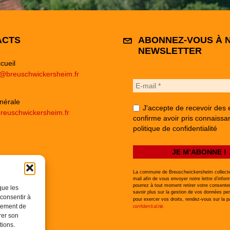
ACTS
ABONNEZ-VOUS À 
NEWSLETTER
cueil
e@breuschwickersheim.fr
nérale
J'accepte de recevoir des 
reuschwickersheim.fr
confirme avoir pris connaissa
politique de confidentialité
La commune de Breuschwickersheim collecte
mail afin de vous envoyer notre lettre d’infor
pourrez à tout moment retirer votre consent
que les
savoir plus sur la gestion de vos données per
 consentir à
pour exercer vos droits, rendez-vous sur la 
rtement de
confidentialité
.
rer son
tions.