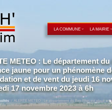
LA COMMUNE
LA MAIRIE
E METEO : Le département du B
nce jaune pour un phénomène de
dation et de vent du jeudi 16 
edi 17 novembre 2023 à 6h
alités
ALERTE METEO : Le département du Bas-Rhin est placé en vi
et de vent du jeudi 16 novembre 2023 à 16h au vendredi 17 novembre 