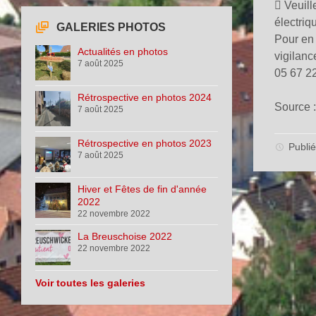
 Veuill
électriq
GALERIES PHOTOS
Pour en s
Actualités en photos
vigilan
7 août 2025
05 67 2
Rétrospective en photos 2024
Source 
7 août 2025
Rétrospective en photos 2023
Publi
7 août 2025
Hiver et Fêtes de fin d'année
2022
22 novembre 2022
La Breuschoise 2022
22 novembre 2022
Voir toutes les galeries