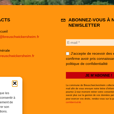
ACTS
ABONNEZ-VOUS À 
NEWSLETTER
cueil
e@breuschwickersheim.fr
nérale
J'accepte de recevoir des 
reuschwickersheim.fr
confirme avoir pris connaissa
politique de confidentialité
La commune de Breuschwickersheim collecte
mail afin de vous envoyer notre lettre d’infor
pourrez à tout moment retirer votre consent
que les
savoir plus sur la gestion de vos données per
 consentir à
pour exercer vos droits, rendez-vous sur la 
rtement de
confidentialité
.
rer son
tions.