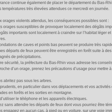
ance continue également de placer le département du Bas-Rhin
 températures très élevées attendues ce mercredi en journée.
 orages violents attendus, les conséquences possibles sont :
ts orages susceptibles de provoquer localement des dégâts impo
gâts importants sont localement à craindre sur l’habitat léger et 
res.
ondations de caves et points bas peuvent se produire très rapi
es départs de feux peuvent être enregistrés en forêt suite à de
gnés de précipitations.
re sécurité, la préfecture du Bas-Rhin vous adresse les consei
proche d’un orage, prenez les précautions d’usage pour mettre à l
s abritez pas sous les arbres.
prudents, en particulier dans vos déplacements et vos activités de
es en forêts et les sorties en montagne.
d’utiliser le téléphone et les appareils électriques.
ez sans attendre les départs de feux dont vous pourriez être tém
s engagez en aucun cas, à pied ou en voiture, sur une voie im