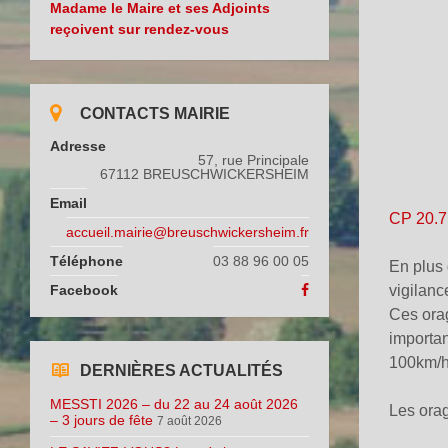
Madame le Maire et ses Adjoints
reçoivent sur rendez-vous
CONTACTS MAIRIE
Adresse
57, rue Principale
67112 BREUSCHWICKERSHEIM
Email
CP 20.7
accueil.mairie@breuschwickersheim.fr
Téléphone
03 88 96 00 05
En plus
Facebook
vigilanc
Ces orag
importan
100km/h)
DERNIÈRES ACTUALITÉS
MESSTI 2026 – du 22 au 24 août 2026
Les orag
– 3 jours de fête
7 août 2026