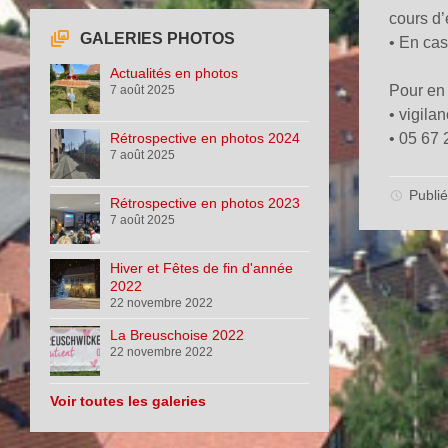
cours d’
GALERIES PHOTOS
• En cas
Actualités en photos
Pour en s
7 août 2025
• vigila
Rétrospective en photos 2024
• 05 67 
7 août 2025
Publié
Rétrospective en photos 2023
7 août 2025
Hiver et Fêtes de fin d'année
2022
22 novembre 2022
La Breuschoise 2022
22 novembre 2022
Voir toutes les galeries