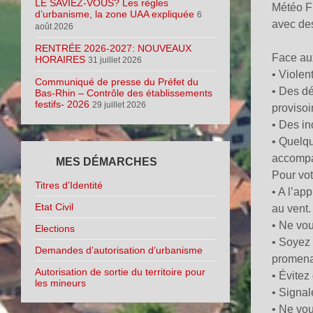
LE SAVIEZ-VOUS? Les règles
Météo Fr
d’urbanisme, la zone UAA expliquée
6
avec des
août 2026
RENTRÉE 2026-2027: NOUVEAUX
Face aux
HORAIRES
31 juillet 2026
• Violen
Communiqué de presse du Préfet du
• Des dé
Bas-Rhin – Contrôle des établissements
festifs- 2026
29 juillet 2026
provisoi
• Des in
• Quelqu
accompa
MES DÉMARCHES
Pour vot
Titres d’Identité
• A l’ap
Etat Civil
au vent.
• Ne vou
Elections
• Soyez 
Demandes d’autorisation d’urbanisme
promenad
Autorisation de sortie du territoire pour
• Évitez 
les mineurs
• Signal
• Ne vou