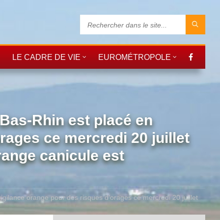
LE CADRE DE VIE
EUROMÉTROPOLE
as-Rhin est placé en
rages ce mercredi 20 juillet
range canicule est
lance orange pour des risques d’orages ce mercredi 20 juillet