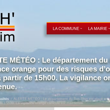
LA COMMUNE
LA MAIRIE
E MÉTÉO : Le département du B
nce orange pour des risques d’o
 partir de 15h00. La vigilance o
enue.
alités
ALERTE MÉTÉO : Le département du Bas-Rhin est placé en vigi
 de 15h00. La vigilance orange canicule est maintenue.