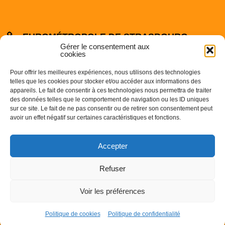
EUROMÉTROPOLE DE STRASBOURG
Gérer le consentement aux
cookies
Pour offrir les meilleures expériences, nous utilisons des technologies
telles que les cookies pour stocker et/ou accéder aux informations des
appareils. Le fait de consentir à ces technologies nous permettra de traiter
des données telles que le comportement de navigation ou les ID uniques
sur ce site. Le fait de ne pas consentir ou de retirer son consentement peut
Centre Administratif
avoir un effet négatif sur certaines caractéristiques et fonctions.
1 Parc de l’Etoile
67000 STRASBOURG
Accepter
Téléphone : 03.68.98.50.00
Refuser
Voir les préférences
©
2016 Commune de Breuschwickersheim - Réalisation
Anne Vonthron
-
Mentions légales
-
Politique de confidentialité
-
Politique de cookies
Politique de cookies
Politique de confidentialité