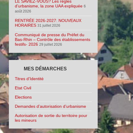
LE SAVIEZ-VOUS? Les règles
d’urbanisme, la zone UAA expliquée
6
août 2026
RENTRÉE 2026-2027: NOUVEAUX
HORAIRES
31 juillet 2026
Communiqué de presse du Préfet du
Bas-Rhin – Contrôle des établissements
festifs- 2026
29 juillet 2026
MES DÉMARCHES
Titres d’Identité
Etat Civil
Elections
Demandes d’autorisation d’urbanisme
Autorisation de sortie du territoire pour
les mineurs