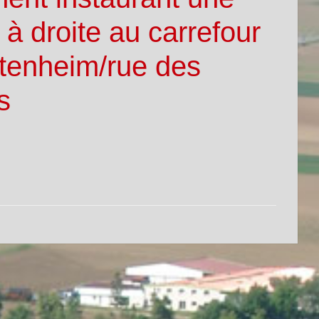
é à droite au carrefour
Ittenheim/rue des
s