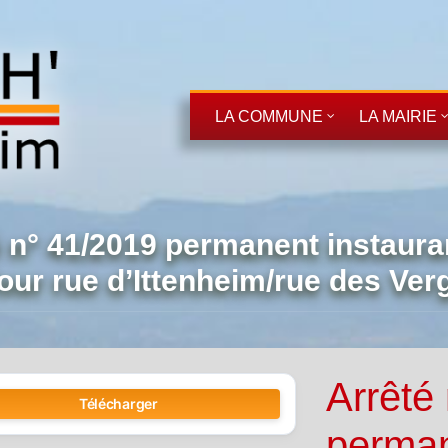
LA COMMUNE
LA MAIRIE
 n° 41/2019 permanent instauran
our rue d’Ittenheim/rue des Ver
Arrêté
Télécharger
perman