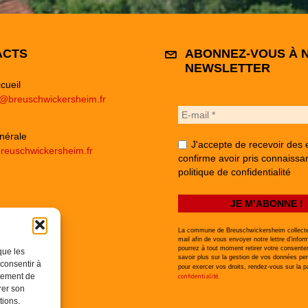
ACTS
ABONNEZ-VOUS À 
NEWSLETTER
cueil
e@breuschwickersheim.fr
nérale
J'accepte de recevoir des 
reuschwickersheim.fr
confirme avoir pris connaissa
politique de confidentialité
La commune de Breuschwickersheim collecte
mail afin de vous envoyer notre lettre d’infor
pourrez à tout moment retirer votre consent
que les
savoir plus sur la gestion de vos données per
 consentir à
pour exercer vos droits, rendez-vous sur la 
rtement de
confidentialité
.
rer son
tions.