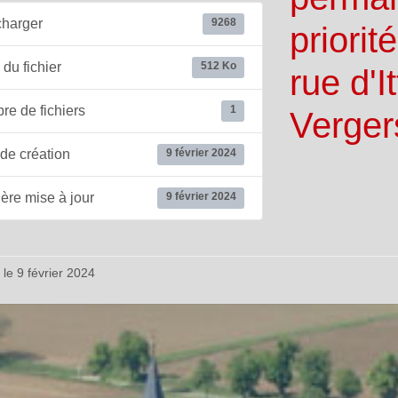
charger
9268
priorit
 du fichier
512 Ko
rue d'
e de fichiers
1
Verger
de création
9 février 2024
ère mise à jour
9 février 2024
 le 9 février 2024