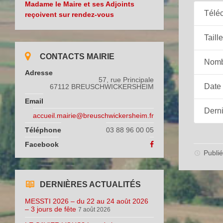
Madame le Maire et ses Adjoints
Télé
reçoivent sur rendez-vous
Taille
CONTACTS MAIRIE
Nombr
Adresse
57, rue Principale
Date 
67112 BREUSCHWICKERSHEIM
Email
Derni
accueil.mairie@breuschwickersheim.fr
Téléphone
03 88 96 00 05
Facebook
Publié
DERNIÈRES ACTUALITÉS
MESSTI 2026 – du 22 au 24 août 2026
– 3 jours de fête
7 août 2026