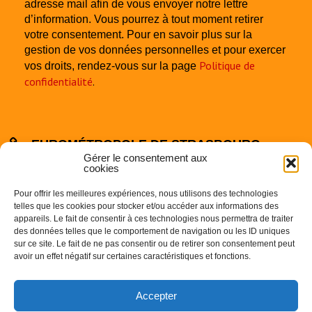
adresse mail afin de vous envoyer notre lettre
d’information. Vous pourrez à tout moment retirer
votre consentement. Pour en savoir plus sur la
gestion de vos données personnelles et pour exercer
Politique de
vos droits, rendez-vous sur la page
confidentialité
.
EUROMÉTROPOLE DE STRASBOURG
Gérer le consentement aux
cookies
Pour offrir les meilleures expériences, nous utilisons des technologies
telles que les cookies pour stocker et/ou accéder aux informations des
appareils. Le fait de consentir à ces technologies nous permettra de traiter
des données telles que le comportement de navigation ou les ID uniques
sur ce site. Le fait de ne pas consentir ou de retirer son consentement peut
Centre Administratif
avoir un effet négatif sur certaines caractéristiques et fonctions.
1 Parc de l’Etoile
67000 STRASBOURG
Accepter
Téléphone : 03.68.98.50.00