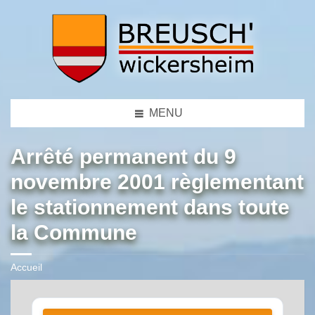
MENU
Arrêté permanent du 9
novembre 2001 règlementant
le stationnement dans toute
la Commune
Accueil