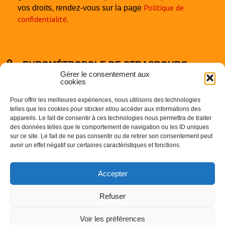
Politique de
vos droits, rendez-vous sur la page
confidentialité
.
EUROMÉTROPOLE DE STRASBOURG
Gérer le consentement aux
cookies
Pour offrir les meilleures expériences, nous utilisons des technologies
telles que les cookies pour stocker et/ou accéder aux informations des
appareils. Le fait de consentir à ces technologies nous permettra de traiter
des données telles que le comportement de navigation ou les ID uniques
sur ce site. Le fait de ne pas consentir ou de retirer son consentement peut
Centre Administratif
avoir un effet négatif sur certaines caractéristiques et fonctions.
1 Parc de l’Etoile
67000 STRASBOURG
Accepter
Téléphone : 03.68.98.50.00
Refuser
Voir les préférences
©
2016 Commune de Breuschwickersheim - Réalisation
Anne Vonthron
-