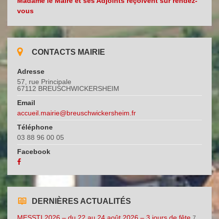
Madame le Maire et ses Adjoints reçoivent sur rendez-
vous
CONTACTS MAIRIE
Adresse
57, rue Principale
67112 BREUSCHWICKERSHEIM
Email
accueil.mairie@breuschwickersheim.fr
Téléphone
03 88 96 00 05
Facebook
DERNIÈRES ACTUALITÉS
MESSTI 2026 – du 22 au 24 août 2026 – 3 jours de fête
7