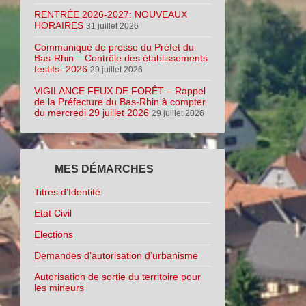
RENTRÉE 2026-2027: NOUVEAUX
HORAIRES
31 juillet 2026
Communiqué de presse du Préfet du
Bas-Rhin – Contrôle des établissements
festifs- 2026
29 juillet 2026
VIGILANCE FEUX DE FORÊT – Rappel
de la Préfecture du Bas-Rhin à compter
du mercredi 29 juillet 2026
29 juillet 2026
MES DÉMARCHES
Titres d’Identité
Etat Civil
Elections
Demandes d’autorisation d’urbanisme
Autorisation de sortie du territoire pour
les mineurs