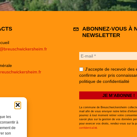
ACTS
ABONNEZ-VOUS À 
NEWSLETTER
cueil
e@breuschwickersheim.fr
nérale
J'accepte de recevoir des 
reuschwickersheim.fr
confirme avoir pris connaissa
politique de confidentialité
La commune de Breuschwickersheim collecte
mail afin de vous envoyer notre lettre d’infor
pourrez à tout moment retirer votre consent
que les
savoir plus sur la gestion de vos données per
 consentir à
pour exercer vos droits, rendez-vous sur la 
rtement de
confidentialité
.
rer son