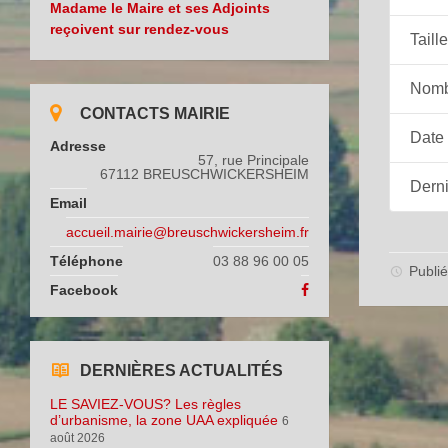
Madame le Maire et ses Adjoints
reçoivent sur rendez-vous
Taille
Nombr
CONTACTS MAIRIE
Date 
Adresse
57, rue Principale
67112 BREUSCHWICKERSHEIM
Derni
Email
accueil.mairie@breuschwickersheim.fr
Téléphone
03 88 96 00 05
Publié
Facebook
DERNIÈRES ACTUALITÉS
LE SAVIEZ-VOUS? Les règles
d’urbanisme, la zone UAA expliquée
6
août 2026