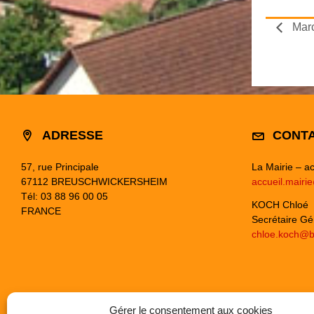
Marc
ADRESSE
CONT
57, rue Principale
La Mairie – ac
67112 BREUSCHWICKERSHEIM
accueil.mairi
Tél: 03 88 96 00 05
KOCH Chloé
FRANCE
Secrétaire Gé
chloe.koch@b
Gérer le consentement aux cookies