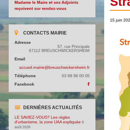
Str
Madame le Maire et ses Adjoints
reçoivent sur rendez-vous
15 juin 20
CONTACTS MAIRIE
Adresse
57, rue Principale
67112 BREUSCHWICKERSHEIM
Email
accueil.mairie@breuschwickersheim.fr
Téléphone
03 88 96 00 05
Facebook
DERNIÈRES ACTUALITÉS
LE SAVIEZ-VOUS? Les règles
d’urbanisme, la zone UAA expliquée
6
août 2026