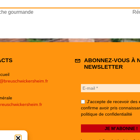
he gourmande
Réu
ACTS
ABONNEZ-VOUS À 
NEWSLETTER
cueil
e@breuschwickersheim.fr
nérale
J'accepte de recevoir des 
reuschwickersheim.fr
confirme avoir pris connaissa
politique de confidentialité