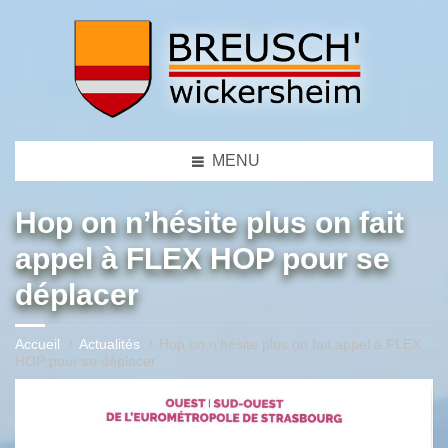
MENU
Hop on n’hésite plus on fait
appel à FLEX HOP pour se
déplacer
Accueil
Actualités
Hop on n’hésite plus on fait appel à FLEX
HOP pour se déplacer