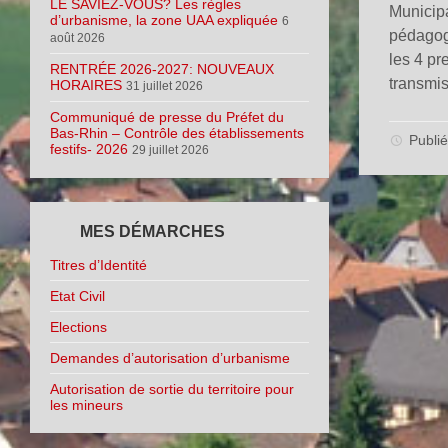
LE SAVIEZ-VOUS? Les règles
Municip
d’urbanisme, la zone UAA expliquée
6
pédagog
août 2026
les 4 pr
RENTRÉE 2026-2027: NOUVEAUX
transmis
HORAIRES
31 juillet 2026
Communiqué de presse du Préfet du
Bas-Rhin – Contrôle des établissements
Publié
festifs- 2026
29 juillet 2026
MES DÉMARCHES
Titres d’Identité
Etat Civil
Elections
Demandes d’autorisation d’urbanisme
Autorisation de sortie du territoire pour
les mineurs