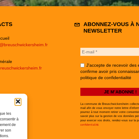
ACTS
ABONNEZ-VOUS À 
NEWSLETTER
cueil
e@breuschwickersheim.fr
nérale
J'accepte de recevoir des 
reuschwickersheim.fr
confirme avoir pris connaissa
politique de confidentialité
La commune de Breuschwickersheim collecte
mail afin de vous envoyer notre lettre d’infor
pourrez à tout moment retirer votre consent
que les
savoir plus sur la gestion de vos données per
 consentir à
pour exercer vos droits, rendez-vous sur la 
rtement de
confidentialité
.
rer son
tions.