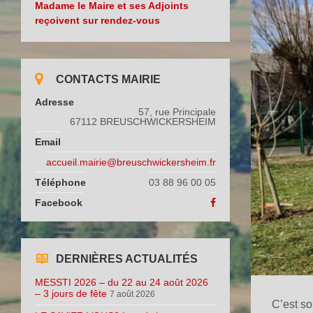
Madame le Maire et ses Adjoints
reçoivent sur rendez-vous
CONTACTS MAIRIE
Adresse
57, rue Principale
67112 BREUSCHWICKERSHEIM
Email
accueil.mairie@breuschwickersheim.fr
Téléphone
03 88 96 00 05
Facebook
DERNIÈRES ACTUALITÉS
MESSTI 2026 – du 22 au 24 août 2026
– 3 jours de fête
7 août 2026
C’est so