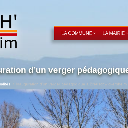
LA COMMUNE
LA MAIRIE
uration d’un verger pédagogiq
alités
Inauguration d’un verger pédagogique à Breuschwickersheim