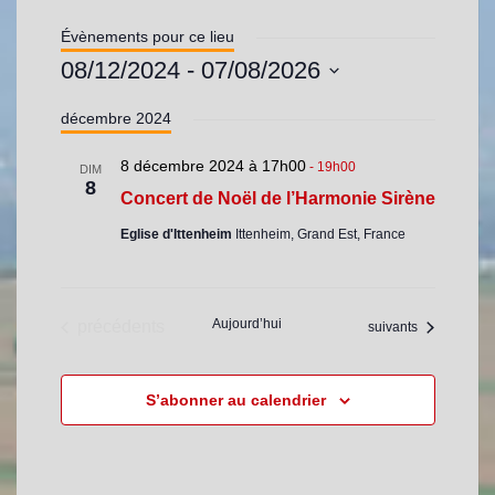
e
s
Évènements pour ce lieu
s
08/12/2024
 - 
07/08/2026
e
S
décembre 2024
é
l
8 décembre 2024 à 17h00
-
19h00
e
DIM
8
c
Concert de Noël de l’Harmonie Sirène
t
Eglise d'Ittenheim
Ittenheim, Grand Est, France
i
o
n
n
Évènements
Aujourd’hui
précédents
Évènements
suivants
e
z
u
S’abonner au calendrier
n
e
d
a