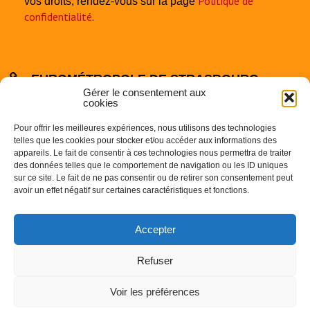
Politique de
vos droits, rendez-vous sur la page
confidentialité
.
EUROMÉTROPOLE DE STRASBOURG
Gérer le consentement aux
cookies
Pour offrir les meilleures expériences, nous utilisons des technologies
telles que les cookies pour stocker et/ou accéder aux informations des
appareils. Le fait de consentir à ces technologies nous permettra de traiter
des données telles que le comportement de navigation ou les ID uniques
sur ce site. Le fait de ne pas consentir ou de retirer son consentement peut
Centre Administratif
avoir un effet négatif sur certaines caractéristiques et fonctions.
1 Parc de l’Etoile
67000 STRASBOURG
Accepter
Téléphone : 03.68.98.50.00
Refuser
Voir les préférences
©
2016 Commune de Breuschwickersheim - Réalisation
Anne Vonthron
-
Mentions légales
-
Politique de confidentialité
-
Politique de cookies