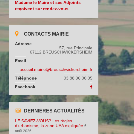
Madame le Maire et ses Adjoints
reçoivent sur rendez-vous
CONTACTS MAIRIE
Adresse
57, rue Principale
67112 BREUSCHWICKERSHEIM
Email
accueil.mairie@breuschwickersheim.fr
Téléphone
03 88 96 00 05
Facebook
DERNIÈRES ACTUALITÉS
LE SAVIEZ-VOUS? Les règles
d’urbanisme, la zone UAA expliquée
6
août 2026