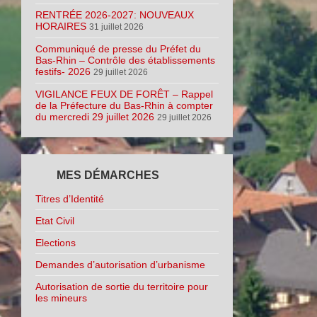
RENTRÉE 2026-2027: NOUVEAUX
HORAIRES
31 juillet 2026
Communiqué de presse du Préfet du
Bas-Rhin – Contrôle des établissements
festifs- 2026
29 juillet 2026
VIGILANCE FEUX DE FORÊT – Rappel
de la Préfecture du Bas-Rhin à compter
du mercredi 29 juillet 2026
29 juillet 2026
MES DÉMARCHES
Titres d’Identité
Etat Civil
Elections
Demandes d’autorisation d’urbanisme
Autorisation de sortie du territoire pour
les mineurs