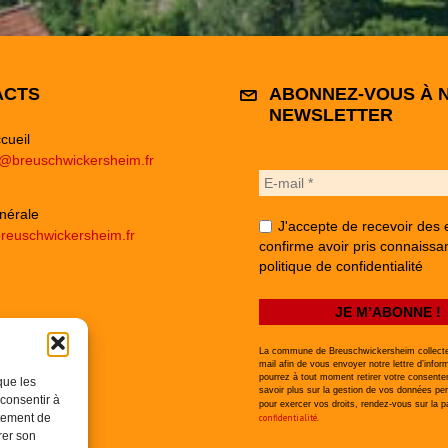
ACTS
ABONNEZ-VOUS À 
NEWSLETTER
cueil
e@breuschwickersheim.fr
nérale
J'accepte de recevoir des 
reuschwickersheim.fr
confirme avoir pris connaissa
politique de confidentialité
La commune de Breuschwickersheim collecte
mail afin de vous envoyer notre lettre d’infor
pourrez à tout moment retirer votre consent
que les
savoir plus sur la gestion de vos données per
 consentir à
pour exercer vos droits, rendez-vous sur la 
rtement de
confidentialité
.
rer son