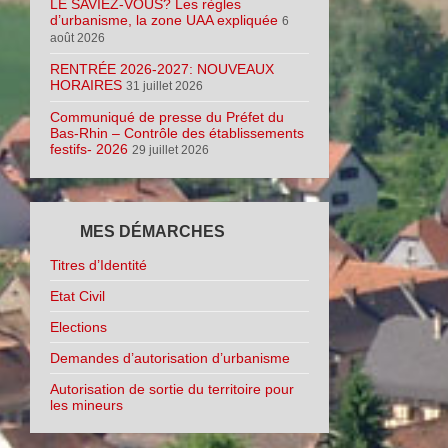
LE SAVIEZ-VOUS? Les règles
d’urbanisme, la zone UAA expliquée
6
août 2026
RENTRÉE 2026-2027: NOUVEAUX
HORAIRES
31 juillet 2026
Communiqué de presse du Préfet du
Bas-Rhin – Contrôle des établissements
festifs- 2026
29 juillet 2026
MES DÉMARCHES
Titres d’Identité
Etat Civil
Elections
Demandes d’autorisation d’urbanisme
Autorisation de sortie du territoire pour
les mineurs