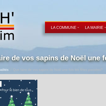
LA COMMUNE
LA MAIRIE
ire de vos sapins de Noël une f
alités
Que faire de vos sapins de Noël une fois les fêtes passées?