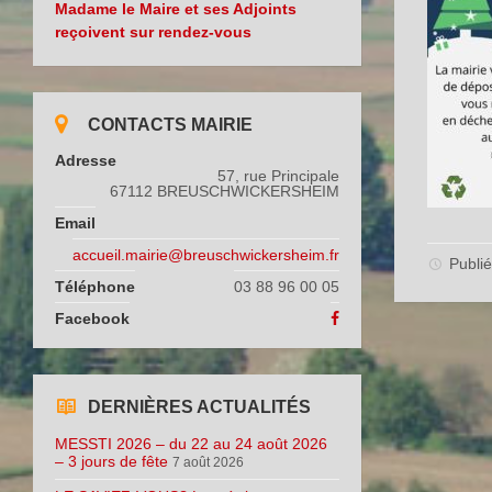
Madame le Maire et ses Adjoints
reçoivent sur rendez-vous
CONTACTS MAIRIE
Adresse
57, rue Principale
67112 BREUSCHWICKERSHEIM
Email
accueil.mairie@breuschwickersheim.fr
Publié
Téléphone
03 88 96 00 05
Facebook
DERNIÈRES ACTUALITÉS
MESSTI 2026 – du 22 au 24 août 2026
– 3 jours de fête
7 août 2026