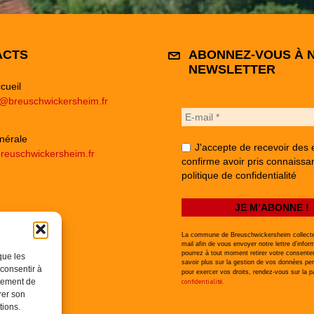
ACTS
ABONNEZ-VOUS À 
NEWSLETTER
cueil
e@breuschwickersheim.fr
nérale
J'accepte de recevoir des 
reuschwickersheim.fr
confirme avoir pris connaissa
politique de confidentialité
La commune de Breuschwickersheim collecte
mail afin de vous envoyer notre lettre d’infor
pourrez à tout moment retirer votre consent
que les
savoir plus sur la gestion de vos données per
 consentir à
pour exercer vos droits, rendez-vous sur la 
rtement de
confidentialité
.
rer son
tions.