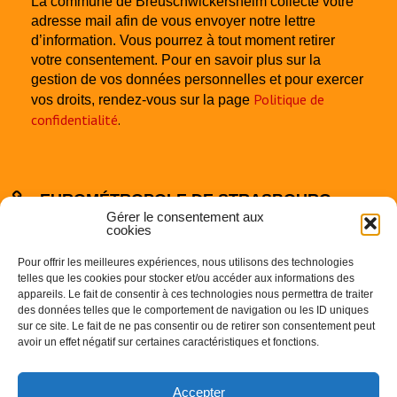
La commune de Breuschwickersheim collecte votre
adresse mail afin de vous envoyer notre lettre
d’information. Vous pourrez à tout moment retirer
votre consentement. Pour en savoir plus sur la
gestion de vos données personnelles et pour exercer
Politique de
vos droits, rendez-vous sur la page
confidentialité
.
EUROMÉTROPOLE DE STRASBOURG
Gérer le consentement aux
cookies
Pour offrir les meilleures expériences, nous utilisons des technologies
telles que les cookies pour stocker et/ou accéder aux informations des
appareils. Le fait de consentir à ces technologies nous permettra de traiter
des données telles que le comportement de navigation ou les ID uniques
sur ce site. Le fait de ne pas consentir ou de retirer son consentement peut
Centre Administratif
avoir un effet négatif sur certaines caractéristiques et fonctions.
1 Parc de l’Etoile
67000 STRASBOURG
Accepter
Téléphone : 03.68.98.50.00