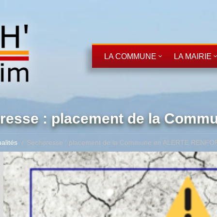
LA COMMUNE
LA MAIRIE
resse : placement de la Co
alités
Sécheresse : placement de la Commune en ALERTE RENF