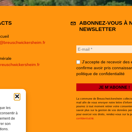
ACTS
ABONNEZ-VOUS À 
NEWSLETTER
cueil
e@breuschwickersheim.fr
nérale
J'accepte de recevoir des 
reuschwickersheim.fr
confirme avoir pris connaissa
politique de confidentialité
La commune de Breuschwickersheim collecte
mail afin de vous envoyer notre lettre d’infor
pourrez à tout moment retirer votre consent
que les
savoir plus sur la gestion de vos données per
 consentir à
pour exercer vos droits, rendez-vous sur la 
rtement de
confidentialité
.
rer son
tions.