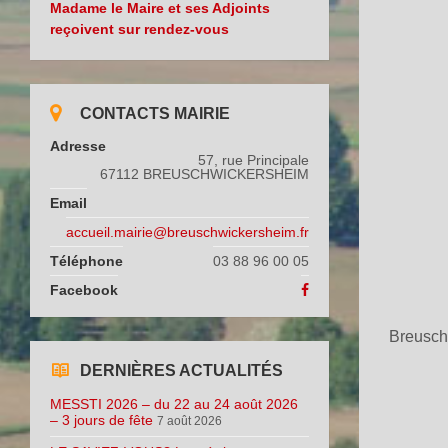
Madame le Maire et ses Adjoints
reçoivent sur rendez-vous
CONTACTS MAIRIE
Adresse
57, rue Principale
67112 BREUSCHWICKERSHEIM
Email
accueil.mairie@breuschwickersheim.fr
Téléphone
03 88 96 00 05
Facebook
Breuschw
DERNIÈRES ACTUALITÉS
MESSTI 2026 – du 22 au 24 août 2026
– 3 jours de fête
7 août 2026