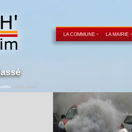
LA COMMUNE
LA MAIRIE
lassé
alités
Non classé