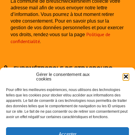
La commune de Breuschwickersheim collecte votre
adresse mail afin de vous envoyer notre lettre
d’information. Vous pourrez à tout moment retirer
votre consentement. Pour en savoir plus sur la
gestion de vos données personnelles et pour exercer
Politique de
vos droits, rendez-vous sur la page
confidentialité
.
EUROMÉTROPOLE DE STRASBOURG
Gérer le consentement aux
cookies
Pour offrir les meilleures expériences, nous utilisons des technologies
telles que les cookies pour stocker et/ou accéder aux informations des
appareils. Le fait de consentir à ces technologies nous permettra de traiter
des données telles que le comportement de navigation ou les ID uniques
sur ce site. Le fait de ne pas consentir ou de retirer son consentement peut
Centre Administratif
avoir un effet négatif sur certaines caractéristiques et fonctions.
1 Parc de l’Etoile
67000 STRASBOURG
Accepter