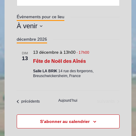
e
s
s
Évènements pour ce lieu
e
À venir
S
décembre 2026
é
l
13 décembre à 13h00
-
17h00
e
DIM
13
c
Fête de Noël des Aînés
t
Salle LA BRIK
14 rue des forgerons,
i
Breuschwickersheim, France
o
n
n
e
Aujourd’hui
Évènements
suivants
Évènements
précédents
z
u
n
S’abonner au calendrier
e
d