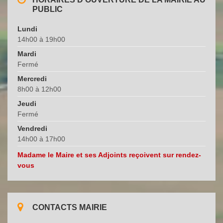
n
PUBLIC
e
t
v
Lundi
s
u
14h00 à 19h00
e
Mardi
Fermé
s
Mercredi
É
8h00 à 12h00
v
Jeudi
è
Fermé
n
Vendredi
e
14h00 à 17h00
m
Madame le Maire et ses Adjoints reçoivent sur rendez-
e
vous
n
t
s
CONTACTS MAIRIE