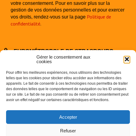
votre consentement. Pour en savoir plus sur la
gestion de vos données personnelles et pour exercer
Politique de
vos droits, rendez-vous sur la page
confidentialité
.
EUROMÉTROPOLE DE STRASBOURG
Gérer le consentement aux
cookies
Pour offrir les meilleures expériences, nous utilisons des technologies
telles que les cookies pour stocker et/ou accéder aux informations des
appareils. Le fait de consentir à ces technologies nous permettra de traiter
des données telles que le comportement de navigation ou les ID uniques
sur ce site. Le fait de ne pas consentir ou de retirer son consentement peut
Centre Administratif
avoir un effet négatif sur certaines caractéristiques et fonctions.
1 Parc de l’Etoile
67000 STRASBOURG
Accepter
Téléphone : 03.68.98.50.00
Refuser