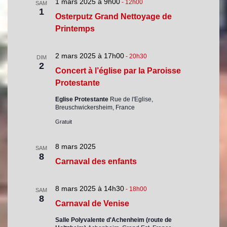
1 mars 2025 à 9h00
-
12h00
SAM
1
Osterputz Grand Nettoyage de
Printemps
2 mars 2025 à 17h00
-
20h30
DIM
2
Concert à l’église par la Paroisse
Protestante
Eglise Protestante
Rue de l'Eglise,
Breuschwickersheim, France
Gratuit
8 mars 2025
SAM
8
Carnaval des enfants
8 mars 2025 à 14h30
-
18h00
SAM
8
Carnaval de Venise
Salle Polyvalente d'Achenheim (route de