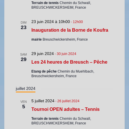
Terrain de tennis
Chemin du Schwall,
e
BREUSCHWICKERSHEIM, France
v
23 juin 2024 à 10h00
u
-
12h00
DIM
23
Inauguration de la Borne de Koufra
e
s
mairie
Breuschwickersheim, France
É
29 juin 2024
-
30 juin 2024
v
SAM
29
Les 24 heures de Breusch – Pêche
è
n
Etang de pêche
Chemin du Muehlbach,
Breuschwickersheim, France
e
m
juillet 2024
e
5 juillet 2024
-
26 juillet 2024
VEN
n
5
Tournoi OPEN adultes – Tennis
t
s
Terrain de tennis
Chemin du Schwall,
BREUSCHWICKERSHEIM, France