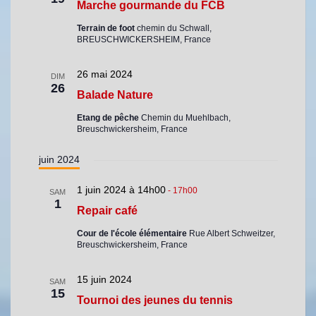
i
e
c
Marche gourmande du FCB
c
o
t
Terrain de foot
chemin du Schwall,
n
h
i
BREUSCHWICKERSHEIM, France
d
o
e
e
n
e
v
26 mai 2024
DIM
n
26
u
t
Balade Nature
e
e
z
n
s
Etang de pêche
Chemin du Muehlbach,
u
Breuschwickersheim, France
a
É
n
v
v
e
juin 2024
è
i
d
n
a
1 juin 2024 à 14h00
-
17h00
g
e
SAM
1
t
m
Repair café
a
e
e
t
Cour de l'école élémentaire
Rue Albert Schweitzer,
.
n
Breuschwickersheim, France
i
t
o
15 juin 2024
SAM
n
15
Tournoi des jeunes du tennis
d