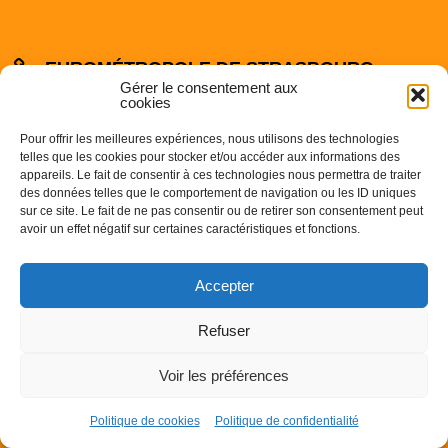
EUROMÉTROPOLE DE STRASBOURG
Gérer le consentement aux
cookies
Pour offrir les meilleures expériences, nous utilisons des technologies
telles que les cookies pour stocker et/ou accéder aux informations des
appareils. Le fait de consentir à ces technologies nous permettra de traiter
des données telles que le comportement de navigation ou les ID uniques
sur ce site. Le fait de ne pas consentir ou de retirer son consentement peut
Centre Administratif
avoir un effet négatif sur certaines caractéristiques et fonctions.
1 Parc de l’Etoile
67000 STRASBOURG
Accepter
Téléphone : 03.68.98.50.00
Refuser
Voir les préférences
©
2016 Commune de Breuschwickersheim - Réalisation
Anne Vonthron
-
Mentions légales
-
Politique de confidentialité
-
Politique de cookies
Politique de cookies
Politique de confidentialité